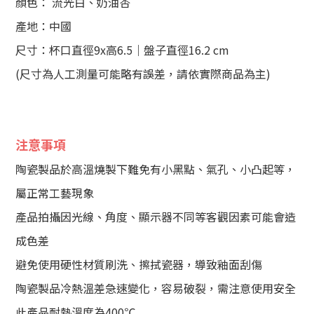
顏色： 流光白、奶油杏
產地：中國
尺寸：杯口直徑9x高6.5｜盤子直徑16.2 cm
(尺寸為人工測量可能略有誤差，請依實際商品為主)
注意事項
陶瓷製品於高溫燒製下難免有小黑點、氣孔、小凸起等，
屬正常工藝現象
產品拍攝因光線、角度、顯示器不同等客觀因素可能會造
成色差
避免使用硬性材質刷洗、擦拭瓷器，導致釉面刮傷
陶瓷製品冷熱溫差急速變化，容易破裂，需注意使用安全
此產品耐熱溫度為400℃