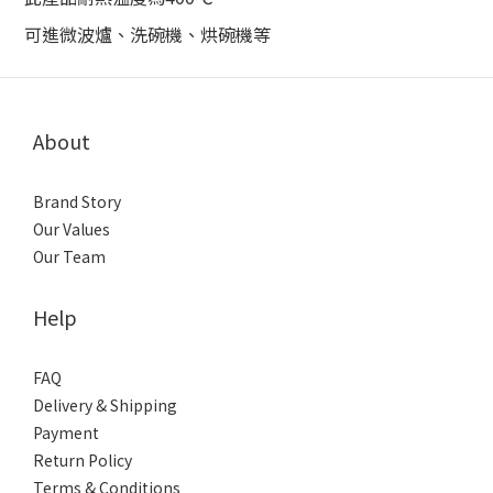
可進微波爐、洗碗機、烘碗機等
About
Brand Story
Our Values
Our Team
Help
FAQ
Delivery & Shipping
Payment
Return Policy
Terms & Conditions