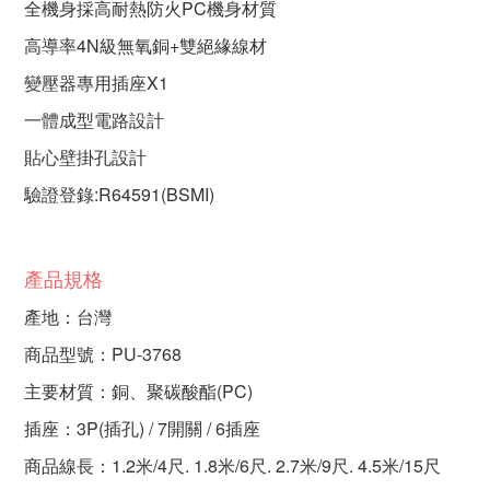
全機身採高耐熱防火PC機身材質
高導率4N級無氧銅+雙絕緣線材
變壓器專用插座X1
一體成型電路設計
貼心壁掛孔設計
驗證登錄:R64591(BSMI)
產品規格
產地：台灣
商品型號：PU-3768
主要材質：銅、聚碳酸酯(PC)
插座：3P(插孔) / 7開關 / 6插座
商品線長：1.2米/4尺. 1.8米/6尺. 2.7米/9尺. 4.5米/15尺