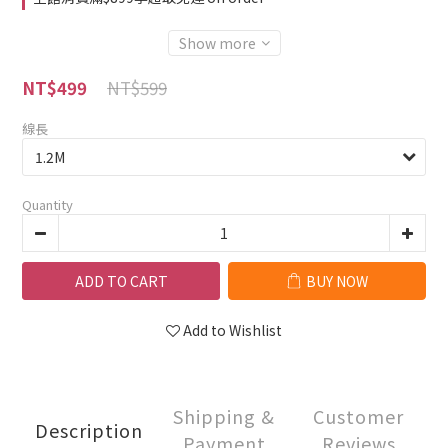
Show more
NT$599
NT$499
線長
Quantity
ADD TO CART
BUY NOW
Add to Wishlist
Shipping &
Customer
Description
Payment
Reviews