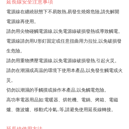
延長線安全注意事項
電源線在纏繞狀態下不易散熱,易發生燒熔危險,請先解開
電源線再使用。
請勿用尖物碰觸電源線,以免電源線破損發熱或導致觸電。
電源線請勿用U形釘固定或任意扭曲用力拉扯,以免破損發
生危險。
請勿用重物擠壓電源線,以免電源線破損發熱,引起火災。
請勿在潮濕或高温的環境下使用本產品,以免發生觸電或火
災。
切勿以潮濕的手觸摸或操作本產品,以免觸電危險。
高功率電器用品如:電暖器、烘乾機、電鍋、烤箱、電磁
爐、微波爐、移動式冷氣..等,請避免使用延長線轉接。
延長線使用方法