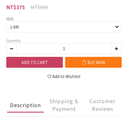
NT$659
NT$375
線長
Quantity
ADD TO CART
BUY NOW
Add to Wishlist
Shipping &
Customer
Description
Payment
Reviews