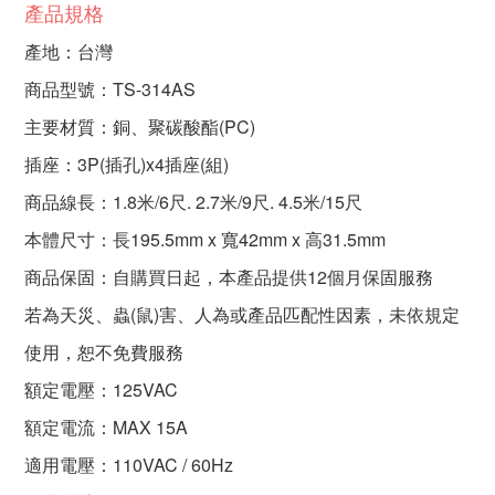
產品規格
產地：台灣
商品型號：TS-314AS
主要材質：銅、聚碳酸酯(PC)
插座：3P(插孔)x4插座(組)
商品線長：1.8米/6尺. 2.7米/9尺. 4.5米/15尺
本體尺寸：長195.5mm x 寬42mm x 高31.5mm
商品保固：自購買日起，本產品提供12個月保固服務
若為天災、蟲(鼠)害、人為或產品匹配性因素，未依規定
使用，恕不免費服務
額定電壓：125VAC
額定電流：MAX 15A
適用電壓：110VAC / 60Hz