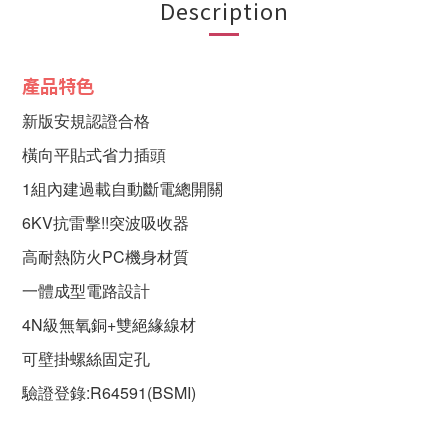
Description
產品特色
新版安規認證合格
橫向平貼式省力插頭
1組內建過載自動斷電總開關
6KV抗雷擊!!突波吸收器
高耐熱防火PC機身材質
一體成型電路設計
4N級無氧銅+雙絕緣線材
可壁掛螺絲固定孔
驗證登錄:R64591(BSMI)