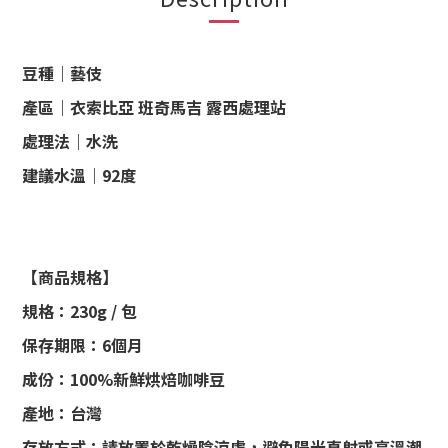
豆種｜藝伎
產區｜衣索比亞 班奇馬吉 露西處理站
處理法｜水洗
建議水溫｜92度
【商品規格】
規格：230g / 包
保存期限：6個月
成份：100%新鮮烘焙咖啡豆
產地：台灣
存放方式：請放置於乾燥陰涼處，避免陽光直射或高溫潮