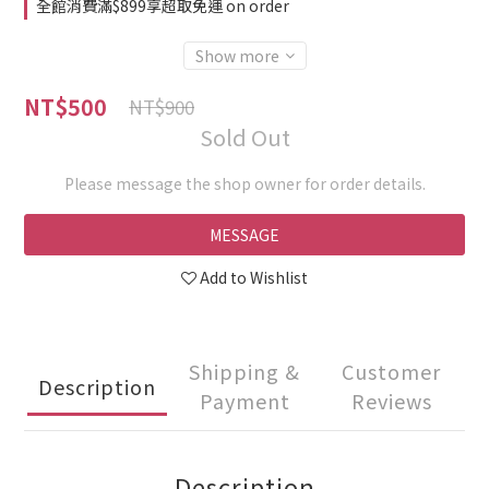
全館消費滿$899享超取免運 on order
Show more
NT$500
NT$900
Sold Out
Please message the shop owner for order details.
MESSAGE
Add to Wishlist
Shipping &
Customer
Description
Payment
Reviews
Description