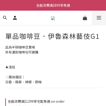
全館消費滿$899享免運
單品咖啡豆．伊魯森林藝伎G1
此為半磅咖啡豆賣場
另有濾掛咖啡包可選購
★淺培
│風味描述│
花香、蘋果、檸檬、野梅
全館消費滿$1299享宅配免運 on order