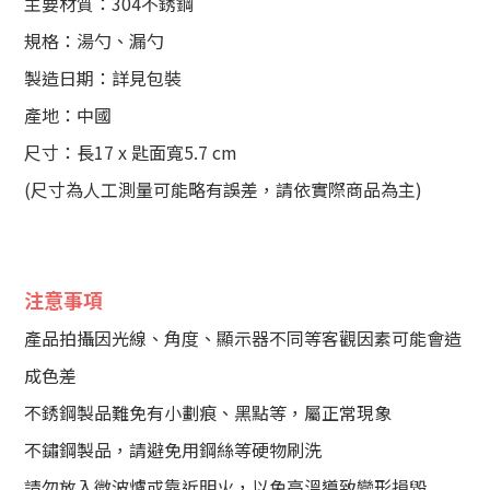
主要材質：304不銹鋼
規格：湯勺、漏勺
製造日期：詳見包裝
產地：中國
尺寸：長17 x 匙面寬5.7 cm
(尺寸為人工測量可能略有誤差，請依實際商品為主)
注意事項
產品拍攝因光線、角度、顯示器不同等客觀因素可能會造
成色差
不銹鋼製品難免有小劃痕、黑點等，屬正常現象
不鏽鋼製品，請避免用鋼絲等硬物刷洗
請勿放入微波爐或靠近明火，以免高溫導致變形損毀