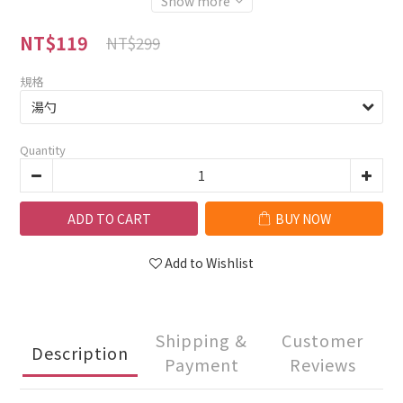
Show more
NT$119
NT$299
規格
Quantity
ADD TO CART
BUY NOW
Add to Wishlist
Shipping &
Customer
Description
Payment
Reviews