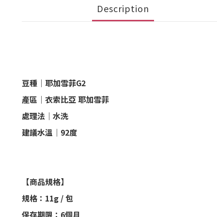
Description
豆種｜
耶加雪菲G2
產區｜
衣索比亞 耶加雪菲
處理法｜
水洗
建議水溫｜92度
【商品規格】
規格：11g / 包
保存期限：6個月