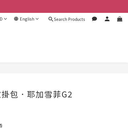
D
English
Search Products
BUY NOW
掛包．耶加雪菲G2
香