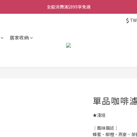
全館消費滿$899享免運
$
TW
居家收納
單品咖啡濾
★淺培
│風味描述│
蜂蜜、柳橙、燕麥、茶