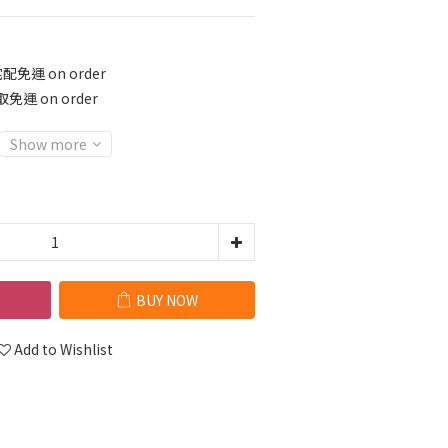
免運 on order
運 on order
Show more
BUY NOW
Add to Wishlist