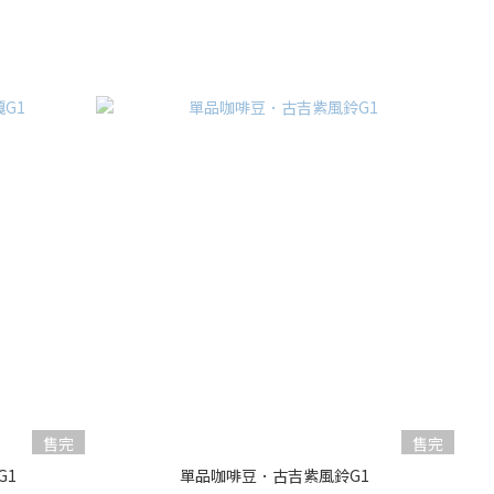
售完
售完
G1
單品咖啡豆．古吉紫風鈴G1