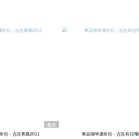
售完
掛包．古吉紫風鈴G1
單品咖啡濾掛包．古吉烏拉嘎