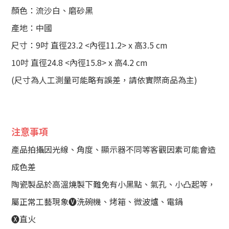
顏色：流沙白、磨砂黑
產地：中國
尺寸：9吋 直徑23.2 <內徑11.2> x 高3.5 cm
10吋 直徑24.8 <內徑15.8> x 高4.2 cm
(尺寸為人工測量可能略有誤差，請依實際商品為主)
注意事項
產品拍攝因光線、角度、顯示器不同等客觀因素可能會造
成色差
陶瓷製品於高溫燒製下難免有小黑點、氣孔、小凸起等，
屬正常工藝現象🅥洗碗機、烤箱、微波爐、電鍋
🅧直火