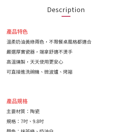
Description
產品特色
溫柔奶油黃綠兩色，不限餐桌風格都適合
嚴選厚實瓷器，端拿舒適不燙手
高溫燒製，天天使用更安心
可直接進洗碗機、微波爐、烤箱
產品規格
主要材質：陶瓷
規格：7吋、9.8吋
顏色：抹茶綠、奶油白