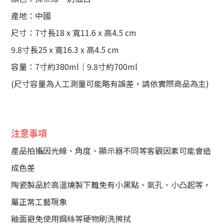
產地：中國
尺寸：7寸長18 x 寬11.6 x 高4.5 cm
9.8寸長25 x 寬16.3 x 高4.5 cm
容量：7寸約380ml｜9.8寸約700ml
(尺寸容量為人工測量可能略有誤差，請依實際商品為主)
注意事項
產品拍攝因光線、角度、顯示器不同等客觀因素可能會造
成色差
陶瓷製品於高溫燒製下難免有小黑點、氣孔、小凸起等，
屬正常工藝現象
釉面避免使用鋼絲等硬物刷洗擦拭