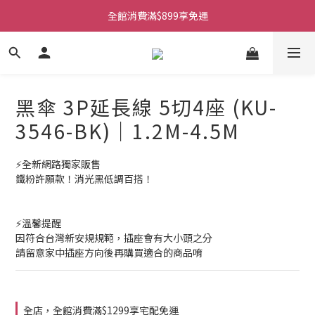
全館消費滿$899享免運
黑傘 3P延長線 5切4座 (KU-
3546-BK)｜1.2M-4.5M
⚡全新網路獨家販售
鐵粉許願款！消光黑低調百搭！
⚡溫馨提醒
因符合台灣新安規規範，插座會有大小頭之分
請留意家中插座方向後再購買適合的商品唷
全店，全館消費滿$1299享宅配免運