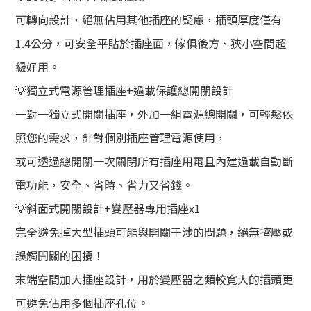
可轉向設計，絕無佔用其他插座的疑慮，插頭厚度僅有
1.4公分，可安全平貼於插座面，傢俱後方、狹小空間超
級好用。
💡獨立式電源管理插座+過載保護總開關設計
一對一獨立式開關插座，外加一組電源總開關，可輕鬆依
照您的需求，針對個別插座管理電源使用，
或可透過總開關一次關閉所有插座用電且內建過載自動斷
電功能，安全、省時、省力又省錢。
💡斜面式開關設計+變壓器專用插座x1
完全避免掉大型插頭可能與開關干涉的問題，絕無擠壓或
誤觸開關的困擾！
末端空間加大插座設計，用於變壓器之類較寬大的插頭更
可避免佔用多個插座孔位。