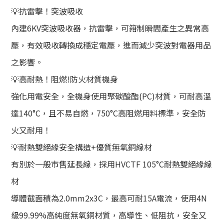
💡抗雷擊！突波吸收
內建6KV突波吸收器，抗雷擊，可箝制瞬間產生之異常高
壓，有效吸收轉換成穩定電壓，進而減少突波對電器用品
之影響。
💡高耐熱！阻燃!防火材質機身
強化用電安全，全機身使用聚碳酸酯(PC)材質，可耐高溫
達140°C，且不易自燃，750°C高阻燃用料標準，安全防
火又耐用！
💡耐熱雙絕緣安全構造+優質無氧銅線材
有別於一般市售延長線，採用HVCTF 105°C耐熱雙絕緣線
材
導體截面積為2.0mm2x3C，最高可耐15A電流，使用4N
級99.99%高純度無氧銅材質，高導性、低阻抗，安全又