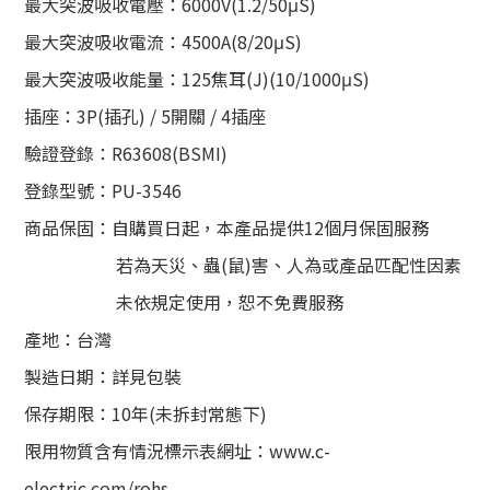
最大突波吸收電壓：6000V(1.2/50μS)
最大突波吸收電流：4500A(8/20μS)
最大突波吸收能量：125焦耳(J)(10/1000μS)
插座：3P(插孔) / 5開關 / 4插座
驗證登錄：R63608(BSMI)
登錄型號：PU-3546
商品保固：自購買日起，本產品提供12個月保固服務
若為天災、蟲(鼠)害、人為或產品匹配性因素
未依規定使用，恕不免費服務
產地：台灣
製造日期：詳見包裝
保存期限：10年(未拆封常態下)
限用物質含有情況標示表網址：www.c-
electric.com/rohs