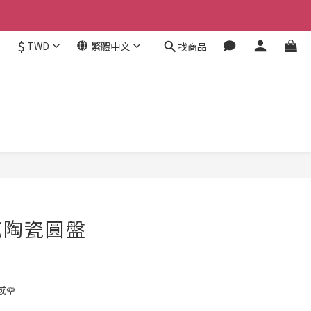
$
TWD
繁體中文
找商品
立即購買
感陶瓷圓盤
🌹