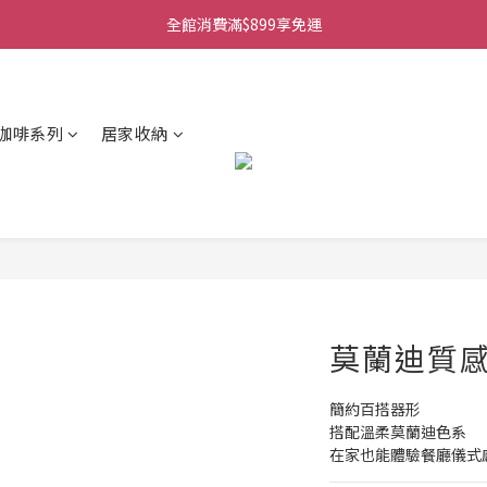
全館消費滿$899享免運
咖啡系列
居家收納
莫蘭迪質
簡約百搭器形
搭配溫柔莫蘭迪色系
在家也能體驗餐廳儀式感