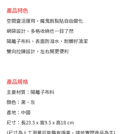
產品特色
空間靈活運用，魔鬼氈黏貼自由變化
網袋設計，多格收納也一目了然
陽離子布料，表面防潑水，耐髒好清潔
雙向拉鍊設計，左右開更便利
產品規格
主要材質：陽離子布料
顏色：黑、灰
產地：中國
尺寸：長23.5 x 寬9.5 x 高18 cm
(尺寸為人工測量可能略有誤差，請依實際商品為主)