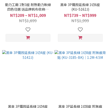
動力工廠 1對3座 耐熱動力軟線
黑傘 3P鐵殼延長線 1切6座
四色任選 送品牌帆布收納包
(KU-5162J)
(CT-2031系列)
NT$209 ~ NT$1,009
NT$739 ~ NT$999
NT$1,699
NT$1,999
黑傘 3P鐵殼延長線 1切4座
黑傘 3P延長線 1切8座 附無痕