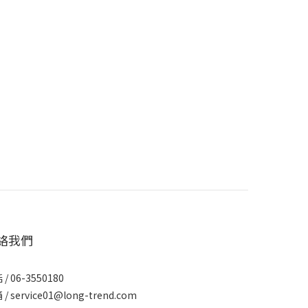
絡我們
/ 06-3550180
/ service01@long-trend.com